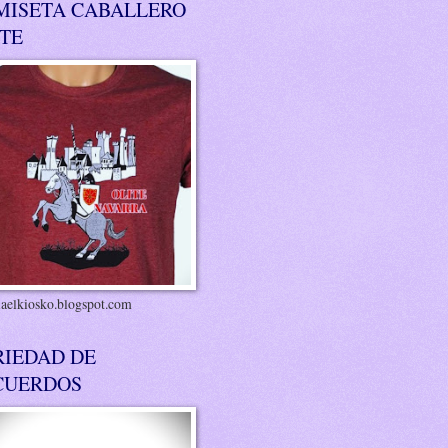
MISETA CABALLERO
ITE
riaelkiosko.blogspot.com
RIEDAD DE
CUERDOS