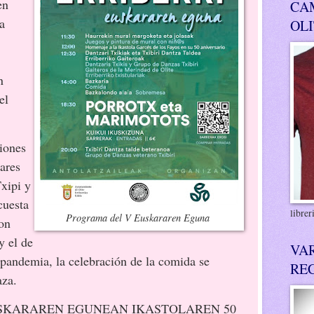
en
CA
a
OL
n
el
iones
bares
xipi y
cuesta
libre
Programa del V Euskararen Eguna
son
y el de
VA
a pandemia, la celebración de la comida se
RE
aza.
SKARAREN EGUNEAN IKASTOLAREN 50