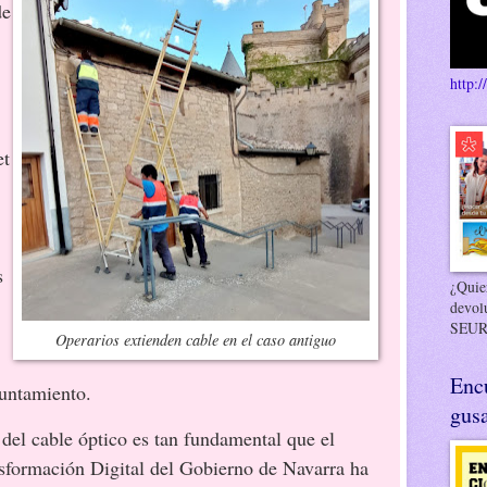
de
http:/
et
s
¿Quier
devol
SEUR
Operarios extienden cable en el caso antiguo
Enc
yuntamiento.
gusa
del cable óptico es tan fundamental que el
sformación Digital del Gobierno de Navarra ha