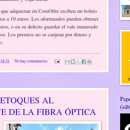
s que adquieran en ComOlite reciben un boleto
or a 10 euros. Los afortunados pueden obtener
uros, o en su defecto guardar el vale numerado
uros. Los premios no se canjean por dinero y
o.
n
14:31
No hay comentarios:
RETOQUES AL
Pape
(sá
E DE LA FIBRA ÓPTICA