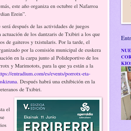
demás, este año organiza en octubre el Nafarroa
dian Erein”.
 será después de las actividades de juegos
la actuación de los dantzaris de Txibiri a los que
Ent
 de gaiteros y txistularis. Por la tarde, el
rganizado por la comisión municipal de euskera
NUE
COR
uación en la carpa junto al Polideportivo de los
KIO
rotx y Marimotots, para la que ya están a la
ttps://entradium.com/es/events/porrotx-eta-
uskizuna
. Después habrá una exhibición en la
veteranos de Txibiri.
 el
se
ios