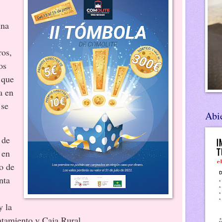
una
ros,
os
 que
a en
 se
Abie
 de
 en
o de
nta
y la
ntamiento y Caja Rural.