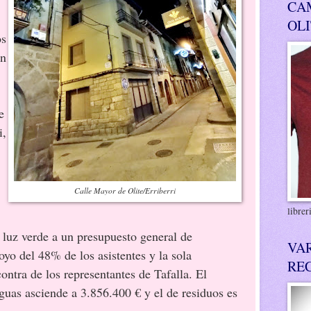
CA
OL
os
en
e
i,
Calle Mayor de Olite/Erriberri
libre
 luz verde a un presupuesto general de
VA
yo del 48% de los asistentes y la sola
RE
ontra de los representantes de Tafalla. El
aguas asciende a 3.856.400 € y el de residuos es