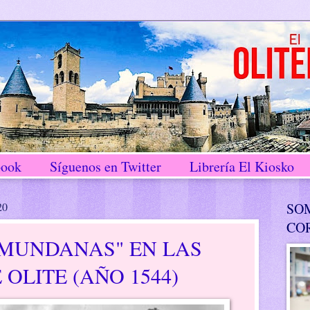
book
Síguenos en Twitter
Librería El Kiosko
20
SO
CO
 MUNDANAS" EN LAS
 OLITE (AÑO 1544)