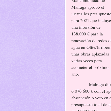
Mancomunidad de
Mairaga aprobó el
jueves los presupuest
para 2021 que incluy
una inversión de
138.000 € para la
renovación de redes d
agua en Olite/Erriberr
unas obras aplazadas
varias veces para
acometer el próximo
año.
Mairaga dio
6.076.600 € con el apo
abstención o voto en c
presupuesto total de 
de 2.220.200 €.