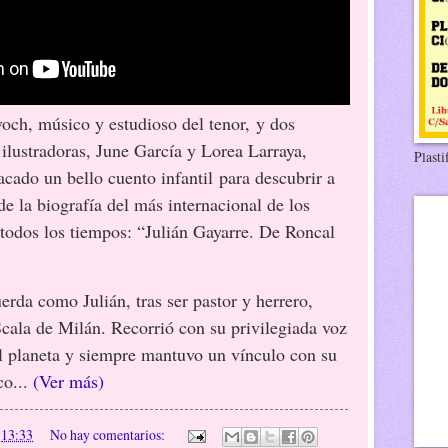
voch, músico y estudioso del tenor, y dos
 ilustradoras, June García y Lorea Larraya,
Plasti
acado un bello cuento infantil para descubrir a
 de la biografía del más internacional de los
 todos los tiempos: “Julián Gayarre. De Roncal
uerda como Julián, tras ser pastor y herrero,
Scala de Milán. Recorrió con su privilegiada voz
el planeta y siempre mantuvo un vínculo con su
co...
(Ver más)
n
13:33
No hay comentarios: