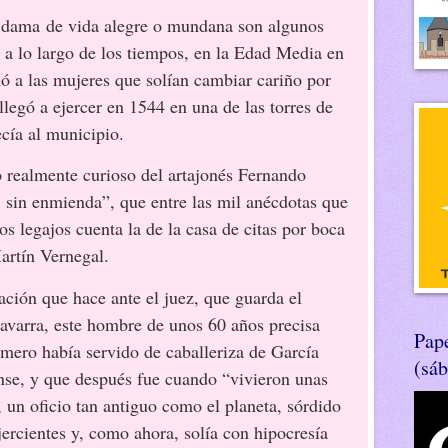
, dama de vida alegre o mundana son algunos
e a lo largo de los tiempos, en la Edad Media en
mó a las mujeres que solían cambiar cariño por
llegó a ejercer en 1544 en una de las torres de
ecía al municipio.
o realmente curioso del artajonés Fernando
 sin enmienda”, que entre las mil anécdotas que
s legajos cuenta la de la casa de citas por boca
artín Vernegal.
ación que hace ante el juez, que guarda el
varra, este hombre de unos 60 años precisa
Pape
imero había servido de caballeriza de García
(sá
nse, y que después fue cuando “vivieron unas
 un oficio tan antiguo como el planeta, sórdido
jercientes y, como ahora, solía con hipocresía