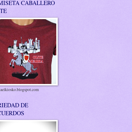
MISETA CABALLERO
ITE
riaelkiosko.blogspot.com
RIEDAD DE
CUERDOS