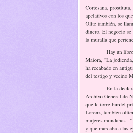
Cortesana, prostituta
apelativos con los qu
Olite también, se lla
dinero. El negocio se 
la muralla que perten
Hay un libr
Maiora, “La jodienda,
ha recabado en antiguo
del testigo y vecino M
En la declar
Archivo General de Na
que la torre-burdel pr
Lorenz, también olite
mujeres mundanas...”,
y que marcaba a las e