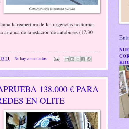
e
Concentración la semana pasada
clama la reapertura de las urgencias nocturnas
ta arranca de la estación de autobuses (17.30
Ent
NUE
COR
n
13:21
No hay comentarios:
KIO
PRUEBA 138.000 € PARA
EDES EN OLITE