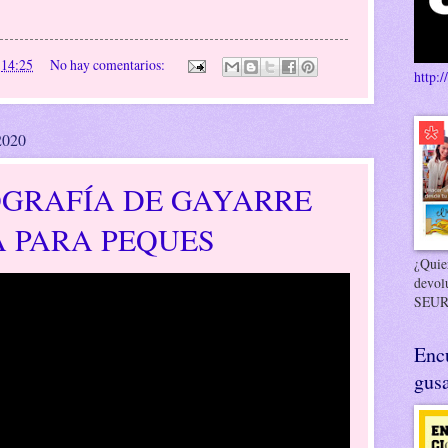
.
n
14:25
No hay comentarios:
http:/
2020
OGRAFÍA DE GAYARRE
A PARA PEQUES
¿Quier
devol
SEUR
Enc
gusa