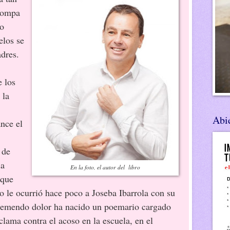
 rompa
Lo
elos se
adres.
e los
 la
Abie
ance el
 de
la
En la foto, el autor del libro
 que
 le ocurrió hace poco a Joseba Ibarrola con su
tremendo dolor ha nacido un poemario cargado
lama contra el acoso en la escuela, en el