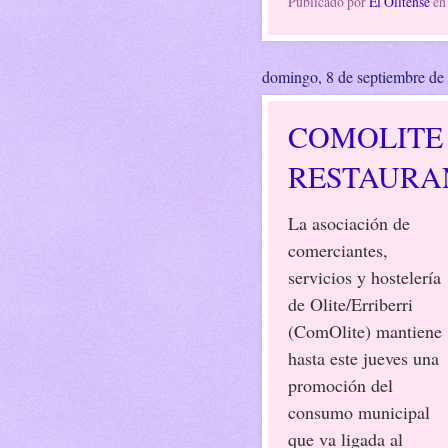
Publicado por
El Olitense
e
domingo, 8 de septiembre de
COMOLITE
RESTAURAN
La asociación de
comerciantes,
servicios y hostelería
de Olite/Erriberri
(ComOlite) mantiene
hasta este jueves una
promoción del
consumo municipal
que va ligada al