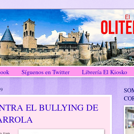
book
Síguenos en Twitter
Librería El Kiosko
19
SO
CO
NTRA EL BULLYING DE
BARROLA
a tan