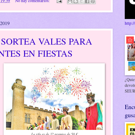
n
19:39
No hay comentarios:
 2019
http:/
 SORTEA VALES PARA
TES EN FIESTAS
¿Quier
devol
SEUR
Enc
gusa
La rifa es de 32 premios de 50 €