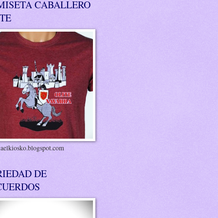
MISETA CABALLERO
ITE
riaelkiosko.blogspot.com
RIEDAD DE
CUERDOS