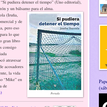
 “Si pudiera detener el tiempo” (Uno editorial),
azón y un bálsamo para el alma.
ola (Iruña,
omercial y de
a, pero eso
 para lo que
o gran libro
as consigo
iada
ocó atravesar
de acosadores
ente, la vida
ño “Mike” en
Pape
a de
(sá
s)
Portada