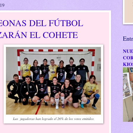
019
EONAS DEL FÚTBOL
ZARÁN EL COHETE
Ent
NUE
COR
KIO
Las jugadoras han logrado el 26% de los votos emitidos