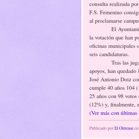
consulta realizada por
F.S. Femenino consigu
al proclamarse campeo
El Ayuntami
la votación que han p
oficinas municipales o
seis candidaturas.
Tras las ju
apoyos, han quedado
José Antonio Doiz co
cumple 40 años 104 
25 años con 98 votos
(12%) y, finalmente, e
(Ver más con últimas 
Publicado por
El Olitense
e