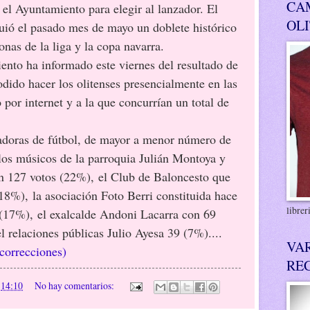
CA
 el Ayuntamiento para elegir al lanzador. El
OL
ió el pasado mes de mayo un doblete histórico
nas de la liga y la copa navarra.
ento ha informado este viernes del resultado de
odido hacer los olitenses presencialmente en las
 por internet y a la que concurrían un total de
gadoras de fútbol, de mayor a menor número de
los músicos de la parroquia Julián Montoya y
n 127 votos (22%),
el Club de Baloncesto que
(18%),
la asociación Foto Berri constituida hace
libre
 (17%),
el exalcalde Andoni Lacarra con 69
l relaciones públicas Julio Ayesa 39 (7%)....
VA
correcciones)
RE
n
14:10
No hay comentarios: