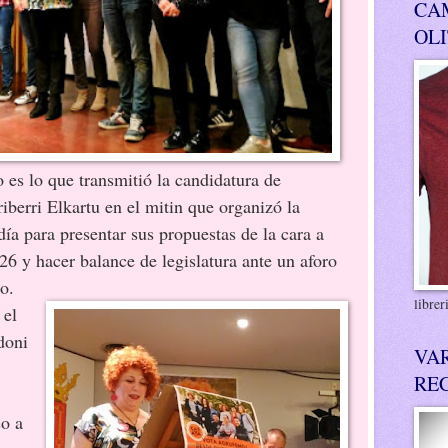
CA
OL
 es lo que transmitió la candidatura de
iberri Elkartu en el mitin que organizó la
ía para presentar sus propuestas de la cara a
 26 y hacer balance de legislatura ante un aforo
o.
libre
 el
doni
VA
RE
so a