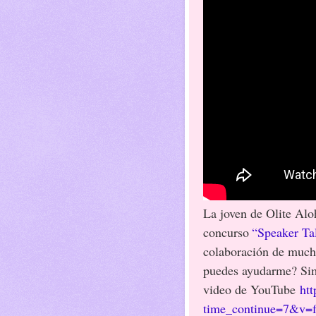
La joven de Olite Alo
concurso
“Speaker Ta
colaboración de mucha
puedes ayudarme? Sim
video de YouTube
ht
time_continue=7&v