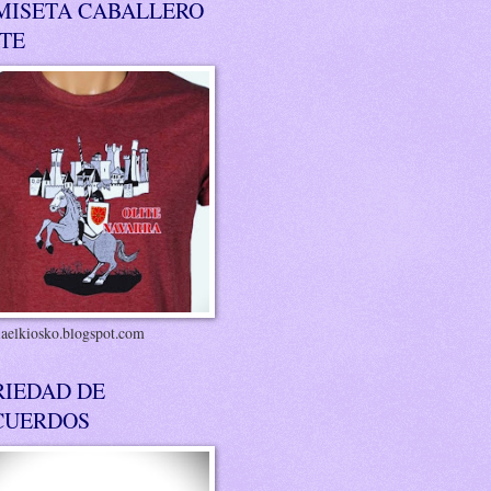
MISETA CABALLERO
ITE
riaelkiosko.blogspot.com
RIEDAD DE
CUERDOS