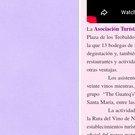
Asociación Turís
La
Plaza de los Teobaldo
la que 13 bodegas de 
degustación y, tambié
restaurantes y activid
otras ventajas.
Los asisten
veinte vinos mientras,
grupo
“The Guateq's”
Santa María, entre las
La activida
la Ruta del Vino de N
establecimientos turís
oficial del nuevo mat