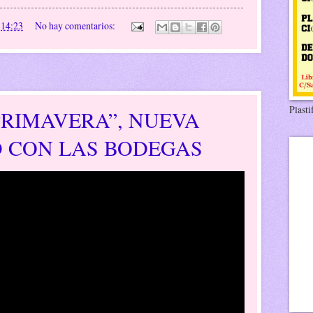
n
14:23
No hay comentarios:
Plasti
PRIMAVERA”, NUEVA
D CON LAS BODEGAS