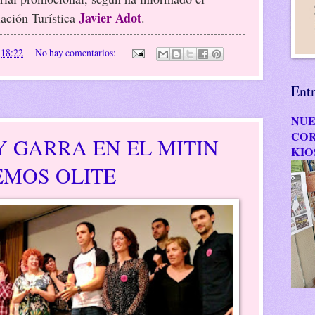
Javier Adot
iación Turística
.
n
18:22
No hay comentarios:
Ent
NUE
COR
 GARRA EN EL MITIN
KIO
EMOS OLITE