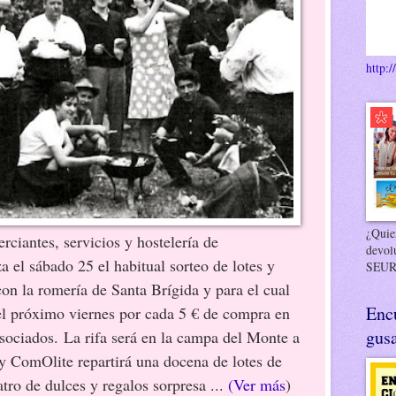
http:/
¿Quier
ciantes, servicios y hostelería de
devol
za el sábado 25 el habitual sorteo de lotes y
SEUR
con la romería de Santa Brígida y para el cual
Enc
 el próximo viernes por cada 5 € de compra en
gusa
asociados. La rifa será en la campa del Monte a
 y ComOlite repartirá una docena de lotes de
tro de dulces y regalos sorpresa ...
(Ver más
)